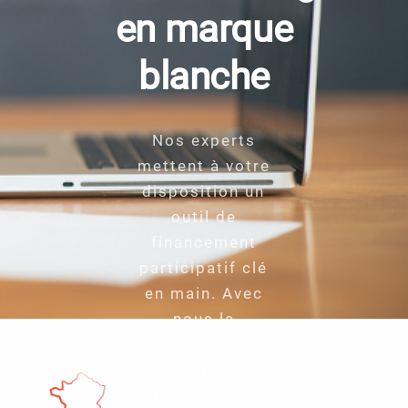
en marque
blanche
Nos experts
mettent à votre
disposition un
outil de
financement
participatif clé
en main. Avec
nous le
crowdlending
devient
personnalisable.