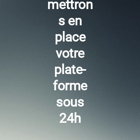
mettron
s en
place
votre
plate­
forme
sous
24h