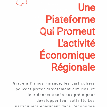
Vous avez le
Une
contrôle sur
Plateforme
votre plate­forme
de prêts et vos
Qui Promeut
procédures de
financement.
L'activité
Économique
Régionale
Grâce à Primus Finance, les particuliers
peuvent prêter directement aux PME et
leur donner accès aux prêts pour
développer leur activité. Les
particuliers épargnent dans l'économie